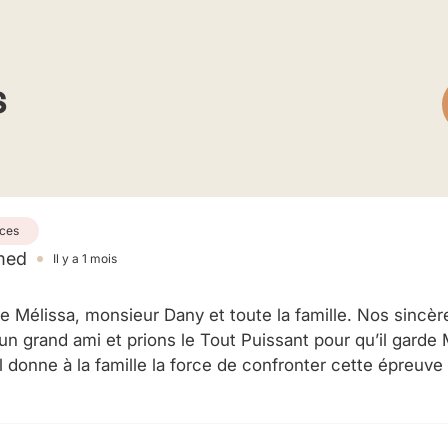
31 mai 2026
14:00 à 18:00
s
ces
med
Il y a 1 mois
élissa, monsieur Dany et toute la famille. Nos sincè
un grand ami et prions le Tout Puissant pour qu’il gard
 donne à la famille la force de confronter cette épreuv