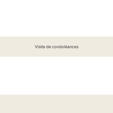
Visite de condoléances
Lieu
Salon Funera Québec
8967, 1re Avenue, Québec, QC G1G 4C5
Horaire