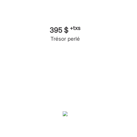
+txs
395 $
Trésor perlé