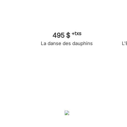
+txs
495 $
La danse des dauphins
L'