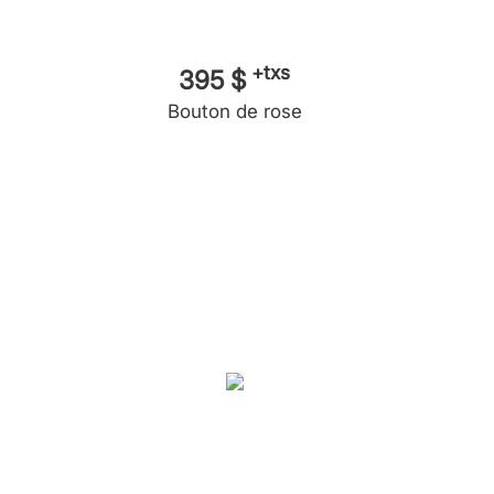
+txs
395 $
Bouton de rose