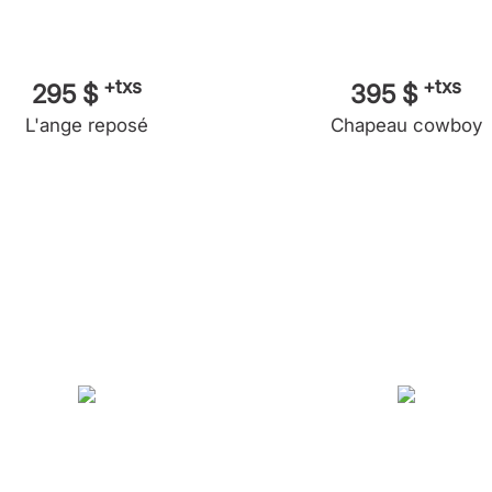
+txs
+txs
295 $
395 $
L'ange reposé
Chapeau cowboy