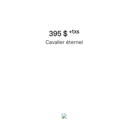
+txs
395 $
Cavalier éternel