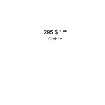
+txs
295 $
Orphée