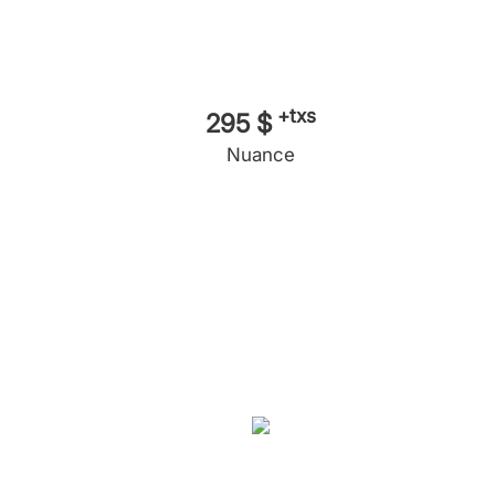
+txs
295 $
Nuance