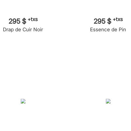
+txs
+txs
295 $
295 $
Drap de Cuir Noir
Essence de Pin