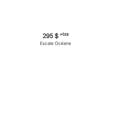
+txs
295 $
Escale Océane