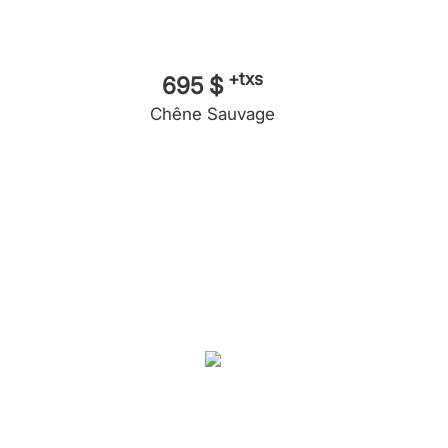
+txs
695 $
Chêne Sauvage