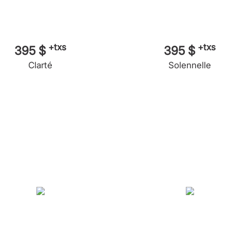
+txs
+txs
395 $
395 $
Clarté
Solennelle