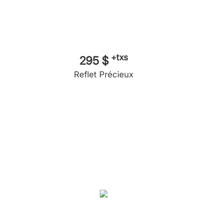
+txs
295 $
Reflet Précieux