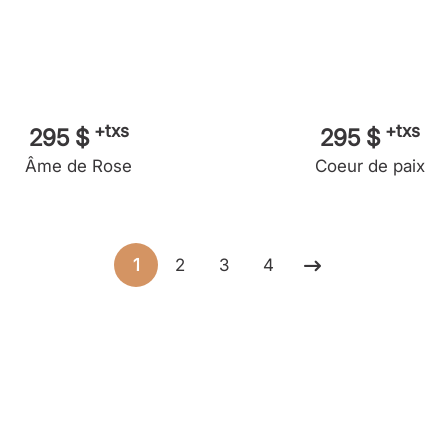
+txs
+txs
295 $
295 $
Âme de Rose
Coeur de paix
1
2
3
4