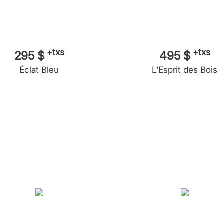
+txs
+txs
295 $
495 $
Éclat Bleu
L’Esprit des Bois