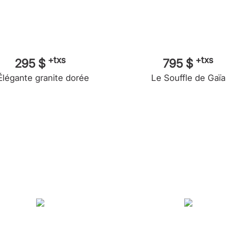
+txs
+txs
295 $
795 $
Élégante granite dorée
Le Souffle de Gaïa