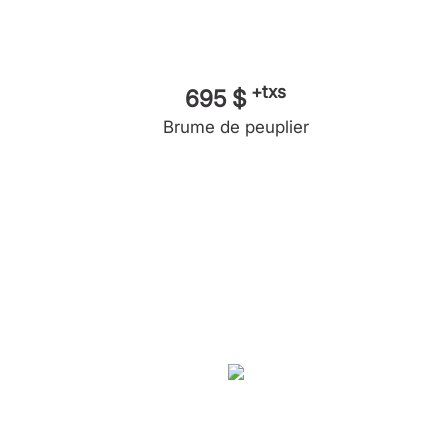
+txs
695 $
Brume de peuplier