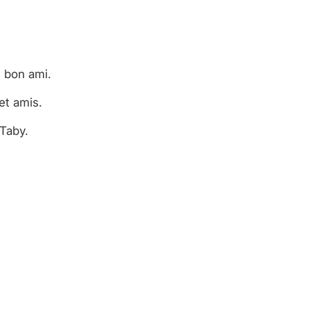
n bon ami.
et amis.
 Taby.