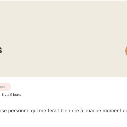
s
ces
Il y a 9 jours
use personne qui me ferait bien rire à chaque moment ou